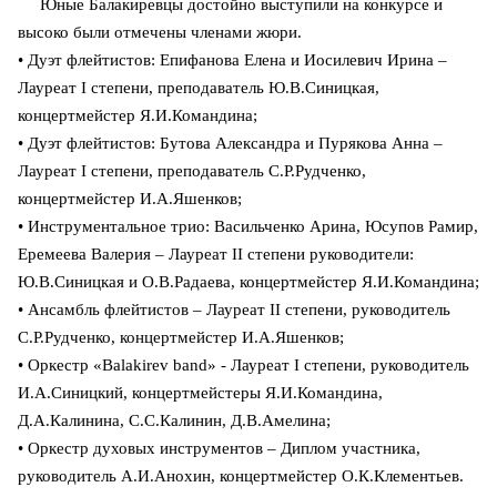
Юные Балакиревцы достойно выступили на конкурсе и
высоко были отмечены членами жюри.
• Дуэт флейтистов: Епифанова Елена и Иосилевич Ирина –
Лауреат I степени, преподаватель Ю.В.Синицкая,
концертмейстер Я.И.Командина;
• Дуэт флейтистов: Бутова Александра и Пурякова Анна –
Лауреат I степени, преподаватель С.Р.Рудченко,
концертмейстер И.А.Яшенков;
• Инструментальное трио: Васильченко Арина, Юсупов Рамир,
Еремеева Валерия – Лауреат II степени руководители:
Ю.В.Синицкая и О.В.Радаева, концертмейстер Я.И.Командина;
• Ансамбль флейтистов – Лауреат II степени, руководитель
С.Р.Рудченко, концертмейстер И.А.Яшенков;
• Оркестр «Balakirev band» - Лауреат I степени, руководитель
И.А.Синицкий, концертмейстеры Я.И.Командина,
Д.А.Калинина, С.С.Калинин, Д.В.Амелина;
• Оркестр духовых инструментов – Диплом участника,
руководитель А.И.Анохин, концертмейстер О.К.Клементьев.