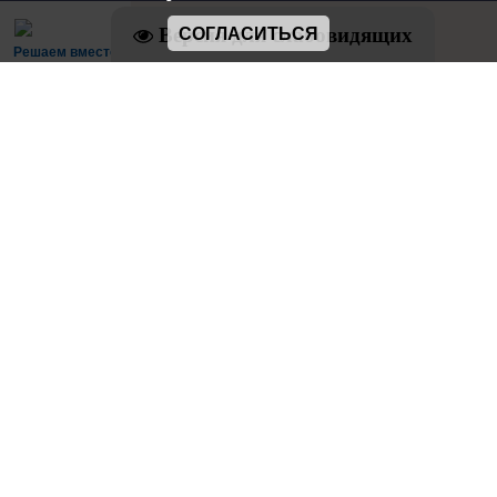
Версия для слабовидящих
СОГЛАСИТЬСЯ
Решаем вместе
Есть предложения по организации
учебного процесса или знаете, как сделать
школу лучше?
Написать