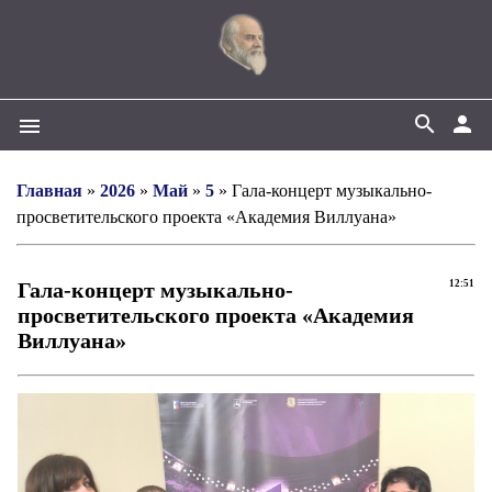
search
person
menu
Главная
»
2026
»
Май
»
5
» Гала-концерт музыкально-
просветительского проекта «Академия Виллуана»
Гала-концерт музыкально-
12:51
просветительского проекта «Академия
Виллуана»