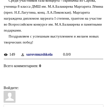
Среди участников гала-концерта - скрипачка из Сарова,
ученица 8 класса ДМШ им. М.А.Балакирева Маргарита Лёвина
(преп. Н.Е.Лагутина, конц. Л.А.Пиковская). Маргарита
награждена дипломом лауреата I степени, грантом на участие
во Всероссийском конкурсе им. М.А.Балакирева и памятными
подарками.
Поздравляем с успешным выступлением и желаем новых
творческих побед!
149
sarovmuzshkola
0.0
/
0
Всего комментариев
:
0
Войдите: