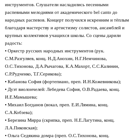
инструментов. Слушатели насладились песенными
распевными мелодиями от академического bel canto до
народных распевов. Концерт получился искренним и тёплым
благодаря мастерству и артистизму солистов, ансамблей и
крупных коллективов учащихся школы. Со сцены дарили
радость:
• Оркестр русских народных инструментов (рук.
С.М.Разгуляев, конц. Н.Д.Анохин, Н.Г.Немчинова,
О.С.Тихонова, Д.А.Рычагова, К.А.Махорт, С.С.Калинин,
С.Р.Рудченко, Т.Г.Серикова);
• Кабанова София (фортепиано, преп. И.Н.Кожевникова);
• Дуэт виолончелей: Лебедева София, О.В.Радаева, конц.
И.Е.Мамышева;
• Михаил Богданов (вокал, преп. Е.И.Лямина, конц.
С.А.Кобзева);
• Березина Мирра (скрипка, преп. Н.Е.Лагутина, конц.
Л.А.Пиковская);
• Ольга Седякина домра (преп. О.С.Тихонова, конц.