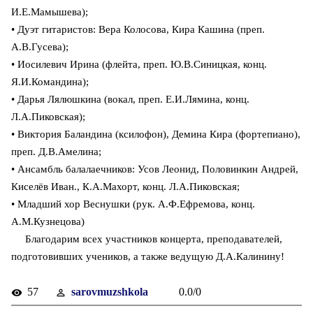
И.Е.Мамышева);
• Дуэт гитаристов: Вера Колосова, Кира Кашина (преп.
А.В.Гусева);
• Иосилевич Ирина (флейта, преп. Ю.В.Синицкая, конц.
Я.И.Командина);
• Дарья Лялюшкина (вокал, преп. Е.И.Лямина, конц.
Л.А.Пиковская);
• Виктория Баландина (ксилофон), Демина Кира (фортепиано),
преп. Д.В.Амелина;
• Ансамбль балалаечников: Усов Леонид, Половинкин Андрей,
Киселёв Иван., К.А.Махорт, конц. Л.А.Пиковская;
• Младший хор Веснушки (рук. А.Ф.Ефремова, конц.
А.М.Кузнецова)
Благодарим всех участников концерта, преподавателей,
подготовивших учеников, а также ведущую Д.А.Калинину!
57
sarovmuzshkola
0.0
/
0