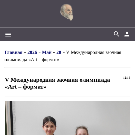
search
person
menu
Главная
»
2026
»
Май
»
20
» V Международная заочная
олимпиада «Art – формат»
V Международная заочная олимпиада
12:16
«Art – формат»