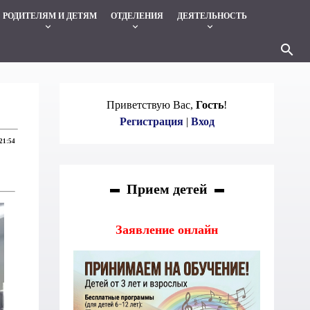
РОДИТЕЛЯМ И ДЕТЯМ
ОТДЕЛЕНИЯ
ДЕЯТЕЛЬНОСТЬ
keyboard_arrow_down
keyboard_arrow_down
keyboard_arrow_down
search
Приветствую Вас
,
Гость
!
Регистрация
|
Вход
21:54
Прием детей
Заявление онлайн