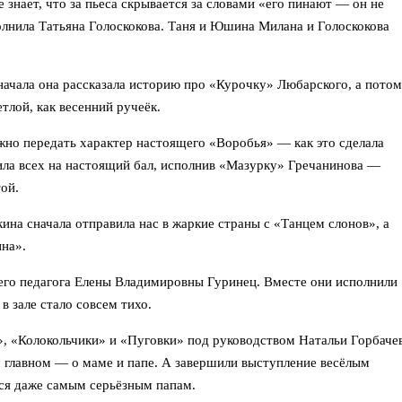
 знает, что за пьеса скрывается за словами «его пинают — он не
олнила Татьяна Голоскокова. Таня и Юшина Милана и Голоскокова
ачала она рассказала историю про «Курочку» Любарского, а потом
тлой, как весенний ручеёк.
о передать характер настоящего «Воробья» — как это сделала
ила всех на настоящий бал, исполнив «Мазурку» Гречанинова —
той.
а сначала отправила нас в жаркие страны с «Танцем слонов», а
ина».
о педагога Елены Владимировны Гуринец. Вместе они исполнили
 зале стало совсем тихо.
, «Колокольчики» и «Пуговки» под руководством Натальи Горбаче
 главном — о маме и папе. А завершили выступление весёлым
ся даже самым серьёзным папам.