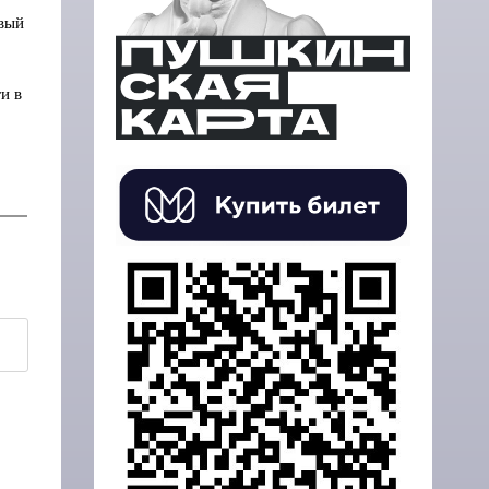
вый
и в