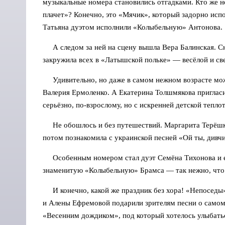
музыкальные номера становились отгадками. Кто же не
плачет»? Конечно, это «Мячик», который задорно исп
Татьяна дуэтом исполнили «Колыбельную» Антонова.
А следом за ней на сцену вышла Вера Балинская. Сн
закружила всех в «Латышской польке» — весёлой и све
Удивительно, но даже в самом нежном возрасте можн
Валерия Ермоленко. А Екатерина Толшмякова приглас
серьёзно, по-взрослому, но с искренней детской тепло
Не обошлось и без путешествий. Маргарита Терёшкин
потом познакомила с украинской песней «Ой ты, дивч
Особенным номером стал дуэт Семёна Тихонова и ег
знаменитую «Колыбельную» Брамса — так нежно, что в
И конечно, какой же праздник без хора! «Непоседы»
и Алены Ефремовой подарили зрителям песни о самом
«Весенним дождиком», под который хотелось улыбать