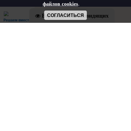
файлов cookies
.
Версия для слабовидящих
СОГЛАСИТЬСЯ
Решаем вместе
Есть предложения по организации
учебного процесса или знаете, как сделать
школу лучше?
Написать